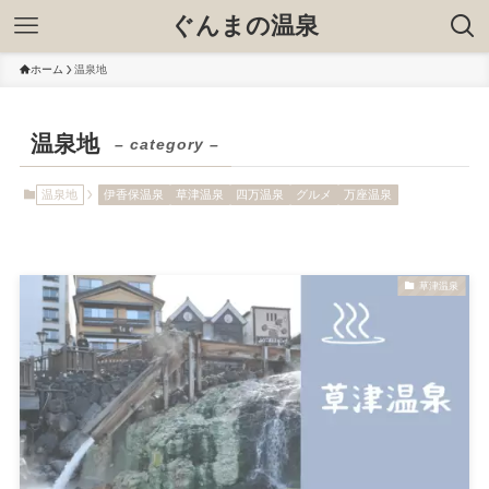
ぐんまの温泉
ホーム
温泉地
温泉地
– category –
温泉地
伊香保温泉
草津温泉
四万温泉
グルメ
万座温泉
草津温泉